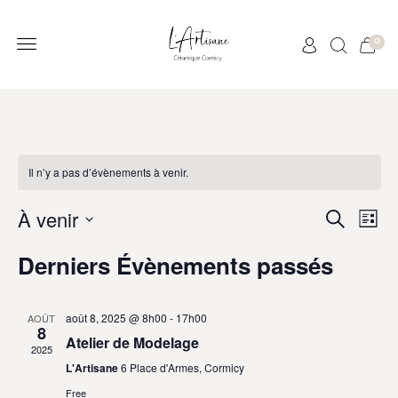
0
Il n’y a pas d’évènements à venir.
À venir
Rech
Na
Recherc
List
de
Sélectionnez
et
Derniers Évènements passés
vu
une
navig
date.
Év
de
août 8, 2025 @ 8h00
-
17h00
AOÛT
vues
8
Atelier de Modelage
2025
Évèn
L'Artisane
6 Place d'Armes, Cormicy
Free